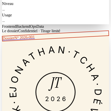
Niveau
—
Usage
—
Frontend
Backend
Ops
Data
Le dossier
Confidentiel · Tirage limité
Nº 2026-001
Dossier
JONATHAN·TCHA·DÉV·FULL-STACK·EST.2023·
JT
2026