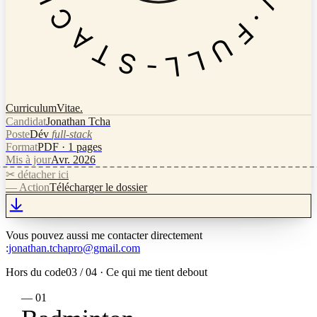
Curriculum
Vitae.
Candidat
Jonathan Tcha
Poste
Dév
full-stack
Format
PDF · 1 pages
Mis à jour
Avr. 2026
✂ détacher ici
— Action
Télécharger le dossier
Vous pouvez aussi me contacter directement
:
jonathan.tchapro@gmail.com
Hors du code
03 / 04 · Ce qui me tient debout
— 01