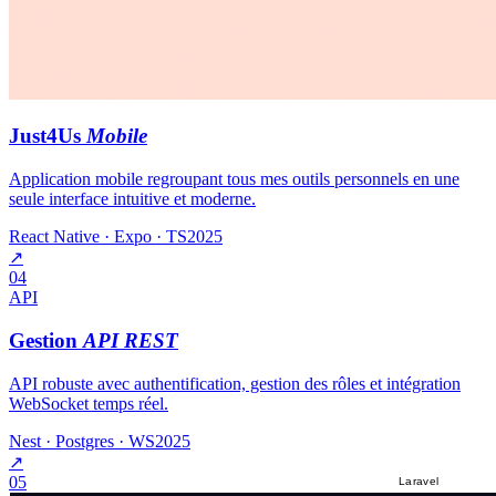
Just4Us
Mobile
Application mobile regroupant tous mes outils personnels en une
seule interface intuitive et moderne.
React Native · Expo · TS
2025
↗
04
API
Gestion
API REST
API robuste avec authentification, gestion des rôles et intégration
WebSocket temps réel.
Nest · Postgres · WS
2025
↗
05
Laravel