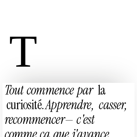
T
Tout
commence
par
la
curiosité.
Apprendre,
casser,
recommencer
—
c'est
comme
ça
que
j'avance.