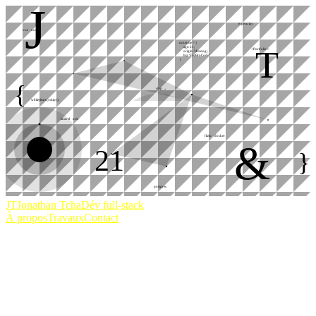
J
typescript
vue · nuxt
const me = {
T
age: 21,
<Portfolio/>
origin: 'Hmong',
biz: 'FastBroCode'
}
{
ship →
while(learn) ship();
laravel · nest
flask · docker
&
21
}
postgres
JT
Jonathan Tcha
Dév full-stack
À propos
Travaux
Contact
full-stack
FastBroCode