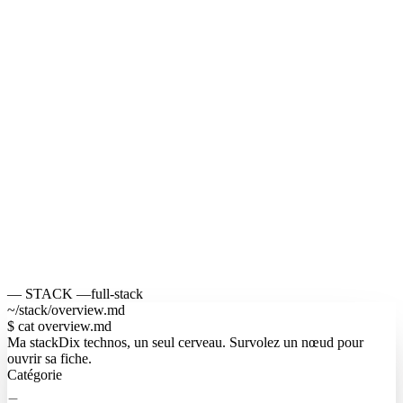
— STACK —
full-stack
~/stack/overview.md
$
cat
overview
.md
Ma stack
Dix technos, un seul cerveau. Survolez un nœud pour
ouvrir sa fiche.
Catégorie
—