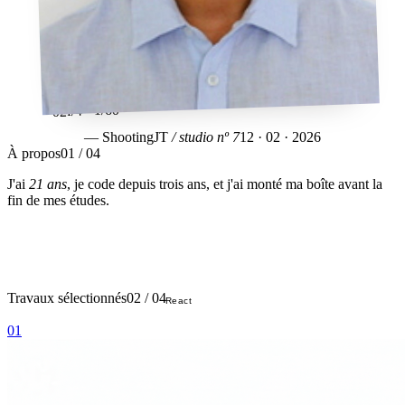
f/4 · 1/60
02
— Shooting
JT
/ studio nº 7
12 · 02 · 2026
À propos
01 / 04
J'ai
21 ans
, je code depuis trois ans, et j'ai monté
ma boîte
avant la
fin de mes études.
Travaux sélectionnés
02 / 04
React
01