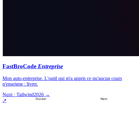
FastBroCode
Entreprise
Mon auto-entreprise. L'outil qui m'a appris ce qu'aucun cours
n'enseigne : livrer.
Nuxt · Tailwind
2026 →
Docker
Nest
↗